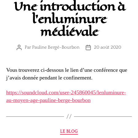
Une introduction à
l’enluminure
médiévale
Par
Pauline Bergé-Bourbon
20 août 2020
Auteur
Date
de
de
l’article
l’article
Vous trouverez ci-dessous le lien d’une conférence que
j’avais donnée pendant le confinement.
https://soundcloud.com/user-245860045/lenluminure-
au-moyen-age-pauline-berge-bourbon
Catégories
LE BLOG